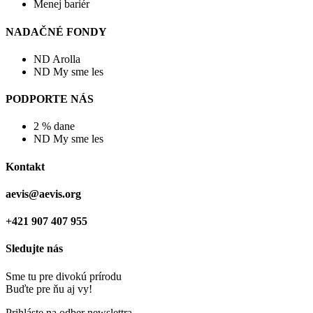
Menej bariér
NADAČNÉ FONDY
ND Arolla
ND My sme les
PODPORTE NÁS
2 % dane
ND My sme les
Kontakt
aevis@aevis.org
+421 907 407 955
Sledujte nás
Sme tu pre divokú prírodu
Buďte pre ňu aj vy!
Prihláste na odber newslettra