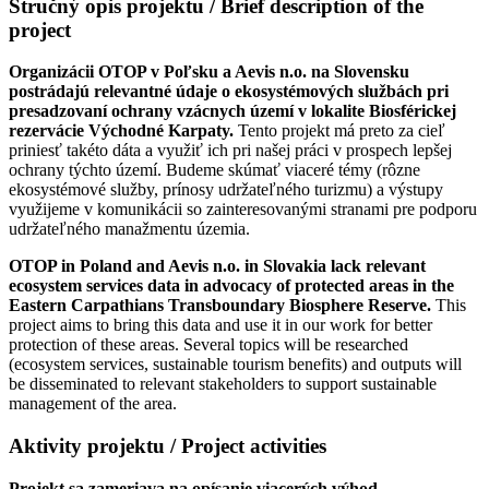
Stručný opis projektu / Brief description of the
project
Organizácii OTOP v Poľsku a Aevis n.o. na Slovensku
postrádajú
relevantné údaje o ekosystémových službách pri
presadzovaní ochrany vzácnych území v lokalite Biosférickej
rezervácie Východné Karpaty.
Tento projekt má preto za cieľ
priniesť takéto dáta a využiť ich pri našej práci v prospech lepšej
ochrany týchto území. Budeme skúmať viaceré témy (rôzne
ekosystémové služby, prínosy udržateľného turizmu) a výstupy
využijeme v komunikácii so zainteresovanými stranami pre podporu
udržateľného manažmentu územia.
OTOP in Poland and Aevis n.o. in Slovakia lack relevant
ecosystem services data in advocacy of protected areas in the
Eastern Carpathians Transboundary Biosphere Reserve.
This
project aims to bring this data and use it in our work for better
protection of these areas. Several topics will be researched
(ecosystem services, sustainable tourism benefits) and outputs will
be disseminated to relevant stakeholders to support sustainable
management of the area.
Aktivity projektu / Project activities
Projekt sa zameriava na opísanie viacerých výhod