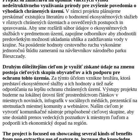
nedeštruktívneho využívania prírody pre zvýšenie povedomia o
výhodách chránených území.
V rámci projektu plánujeme
preskúmať existujúcu literatúru o hodnotení ekosystémových služieb
v rôznych chránených územiach a osvedčených postupoch in
spravovania. Aby sme rozšírili súbor údajov o ekosystémových
službách v predmetnom území, zapojíme odborníkov aby zhodnotili
predovšetkým možnosti ukladania uhlíka a zadržiavania vody v
krajine. Na posúdenie hodnoty cestovného ruchu vykonáme
jednoročnú štúdiu zameranú na návštevníkov národného parku
Bieszczady.
Druhým dôležitejším cieľom je využiť získané údaje na zmenu
postoja cieľových skupín obyvateľov a ich podporu pre
ochranu tohto územia.
Za týmto účelom vznikne brožúra, ktorá
predstaví ekosystémové služby a ich hodnoty a tiež naše
odporúčania na lepšiu ochranu chránených území. Výstupy projektu
budeme na lokálnej úrovni šíriť prostredníctvom článkov v
miestnych novinách, infografík v sociálnych médiách, prezentácií na
stretnutiach miestnej komunity a webinárov. Naším cieľom je
vytvoriť komunikačné nástroje prispôsobené cieľovej skupine, aby
sme dosiahli prenos vedeckých poznatkov k miestnym ľuďom a
podporili ich ekonomický dopad na región.
The project is focused on showcasing several kinds of benefits
from non-extractive use of nature to increase the knowledge