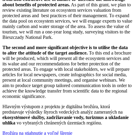
about benefits of protected areas.
As part of this grant, we plan to
review existing literature on ecosystem services valuation from
protected areas and best practices of their management. To expand
the data pool on ecosystem services, we will engage experts to value
mainly carbon and water storage of the area. To assess the value of
tourism, we will run a one-year long study, surveying visitors to the
Bieszczady National Park.
The second and more significant objective is to utilise the data
to alter the attitude of the target audience.
To this end a brochure
will be produced, which will present all the ecosystem services and
its walue and our recommendations for better protection of the
protected areas. To engage with local stakeholders, we will prepare
articles for local newspapers, create infographics for social media,
present at local community meetings, and organise webinars. We
aim to produce target group tailored communication tools in order to
achieve the knowledge transfer from scientific data to the regional
economic significance.
Hlavným výstupom z projektu je digitálna brožúra, ktorá
predstavuje výsledky štyroch vedeckých analýz zameraných na
ekosystémové služby, zadržiavanie vody, turizmus a ukladanie
uhlíka
vo vybraných chránených územiach regiónu.
Brožúra na stiahnutie a voľné šírenie