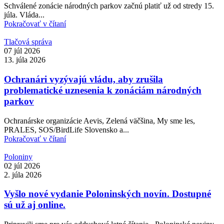
Schválené zonácie národných parkov začnú platiť už od stredy 15.
júla. Vláda...
Pokračovať v čítaní
Tlačová správa
07 júl 2026
13. júla 2026
Ochranári vyzývajú vládu, aby zrušila
problematické uznesenia k zonáciám národných
parkov
Ochranárske organizácie Aevis, Zelená väčšina, My sme les,
PRALES, SOS/BirdLife Slovensko a...
Pokračovať v čítaní
Poloniny
02 júl 2026
2. júla 2026
Vyšlo nové vydanie Poloninských novín. Dostupné
sú už aj online.