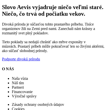
Slovo Aevis vyjadruje niečo veľmi staré.
Niečo, čo trvá od počiatku vekov.
Divoká príroda je súčasťou tohto prastarého príbehu. Tisíce
organizmov žili na Zemi pred nami. Zanechali nám krásny a
rozmanitý svet plný pokladov.
Tieto poklady sa nedajú chrániť ako mŕtve exponáty v
múzeách. Prastarý príbeh môže pokračovať len so živými aktérmi,
ako súčasť slobodnej prírody.
Podporte divokú prírodu
O NÁS
Naša vízia
Náš tím
Partneri
Financovanie
Výročné správy
Zásady ochrany osobných údajov
Cookies