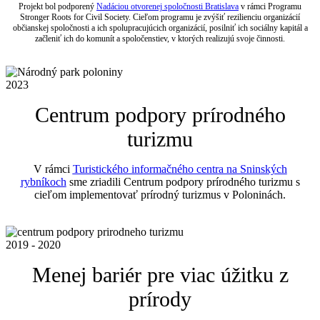
Projekt bol podporený
Nadáciou otvorenej spoločnosti Bratislava
v rámci Programu
Stronger Roots for Civil Society. Cieľom programu je zvýšiť rezilienciu organizácií
občianskej spoločnosti a ich spolupracujúcich organizácií, posilniť ich sociálny kapitál a
začleniť ich do komunít a spoločenstiev, v ktorých realizujú svoje činnosti.
2023
Centrum podpory prírodného
turizmu
V rámci
Turistického informačného centra na Sninských
rybníkoch
sme zriadili Centrum podpory prírodného turizmu s
cieľom implementovať prírodný turizmus v Poloninách.
2019 - 2020
Menej bariér pre viac úžitku z
prírody