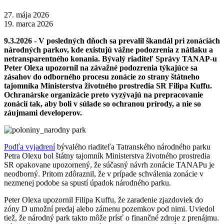
27. mája 2026
19. marca 2026
9.3.2026 - V posledných dňoch sa prevalil
škandál pri zonáciách
národných parkov, kde existujú vážne podozrenia z nátlaku a
netransparentného konania. Bývalý riaditeľ Správy TANAP-u
Peter Olexa upozornil na závažné podozrenia týkajúce sa
zásahov do odborného procesu zonácie zo strany štátneho
tajomníka Ministerstva životného prostredia SR Filipa Kuffu.
Ochranárske organizácie preto vyzývajú na prepracovanie
zonácií tak, aby boli v súlade so ochranou prírody, a nie so
záujmami developerov.
Podľa vyjadrení
bývalého riaditeľa Tatranského národného parku
Petra Olexu bol štátny tajomník Ministerstva životného prostredia
SR opakovane upozornený, že súčasný návrh zonácie TANAPu je
neodborný. Pritom zdôraznil, že v prípade schválenia zonácie v
nezmenej podobe sa spustí úpadok národného parku.
Peter Olexa upozornil Filipa Kuffu, že zaradenie zjazdoviek do
zóny D umožní predaj alebo zámenu pozemkov pod nimi. Uviedol
tiež, že národný park takto môže prísť o finančné zdroje z prenájmu.