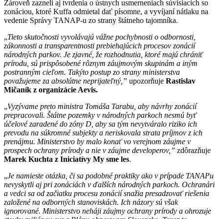
Zároveň zazneli aj tvrdenia o ústnych usmerneniach súvisiacich so
zonáciou, ktoré Kuffa odmietal dať písomne, a vyvíjaní nátlaku na
vedenie Správy TANAP-u zo strany štátneho tajomníka.
„
Tieto skutočnosti vyvolávajú vážne pochybnosti o odbornosti,
zákonnosti a transparentnosti prebiehajúcich procesov zonácií
národných parkov. Je zjavné, že rozhodnutia, ktoré majú chrániť
prírodu, sú prispôsobené rôznym záujmovým skupinám a iným
postranným cieľom. Takýto postup zo strany ministerstva
považujeme za absolútne neprijateľný,”
upozorňuje
Rastislav
Mičaník z organizácie Aevis.
„
Vyzývame preto ministra Tomáša Tarabu, aby návrhy zonácií
prepracovali. Štátne pozemky v národných parkoch nesmú byť
účelové zaradené do zóny D, aby sa tým nevytváralo riziko ich
prevodu na súkromné subjekty a neriskovala strata príjmov z ich
prenájmu. Ministerstvo by malo konať vo verejnom záujme v
prospech ochrany prírody a nie v záujme developerov,”
zdôrazňuje
Marek Kuchta z Iniciatívy My sme les
.
„
Je namieste otázka, či sa podobné praktiky ako v prípade TANAPu
nevyskytli aj pri zonáciách v ďalších národných parkoch. Ochranári
a vedci sa od začiatku procesu zonácií snažia presadzovať riešenia
založené na odborných stanoviskách. Ich názory sú však
ignorované. Ministerstvo neháji záujmy ochrany prírody a ohrozuje