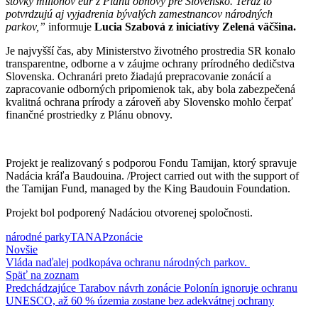
stovky miliónov eur z Plánu obnovy pre Slovensko. Teraz to
potvrdzujú aj vyjadrenia bývalých zamestnancov národných
parkov,”
informuje
Lucia Szabová z iniciatívy Zelená väčšina.
Je najvyšší čas, aby Ministerstvo životného prostredia SR konalo
transparentne, odborne a v záujme ochrany prírodného dedičstva
Slovenska. Ochranári preto žiadajú prepracovanie zonácií a
zapracovanie odborných pripomienok tak, aby bola zabezpečená
kvalitná ochrana prírody a zároveň aby Slovensko mohlo čerpať
finančné prostriedky z Plánu obnovy.
Projekt je realizovaný s podporou Fondu Tamijan, ktorý spravuje
Nadácia kráľa Baudouina. /
Project carried out with the support of
the Tamijan Fund, managed by the King Baudouin Foundation.
Projekt bol podporený Nadáciou otvorenej spoločnosti.
národné parky
TANAP
zonácie
Novšie
Vláda naďalej podkopáva ochranu národných parkov.
Späť na zoznam
Predchádzajúce
Tarabov návrh zonácie Polonín ignoruje ochranu
UNESCO, až 60 % územia zostane bez adekvátnej ochrany