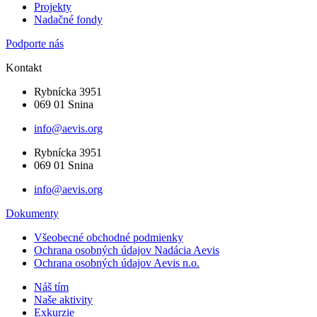
Projekty
Nadačné fondy
Podporte nás
Kontakt
Rybnícka 3951
069 01 Snina
info@aevis.org
Rybnícka 3951
069 01 Snina
info@aevis.org
Dokumenty
Všeobecné obchodné podmienky
Ochrana osobných údajov Nadácia Aevis
Ochrana osobných údajov Aevis n.o.
Náš tím
Naše aktivity
Exkurzie