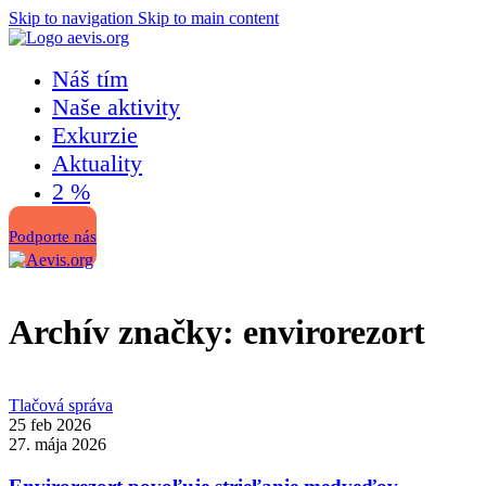
Skip to navigation
Skip to main content
Náš tím
Naše aktivity
Exkurzie
Aktuality
2 %
Podporte nás
Archív značky: envirorezort
Tlačová správa
25 feb 2026
27. mája 2026