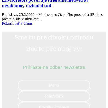
Envirorezort povoľuje strieľanie medveďov
nezákonne, rozhodol súd
Bratislava, 25.2.2026 – Ministerstvo životného prostredia SR dnes
prehralo súd v súvislosti...
Pokračovať v čítaní
Sme tu pre divokú prírodu
Buďte pre ňu aj vy!
Prihláste na odber newslettra