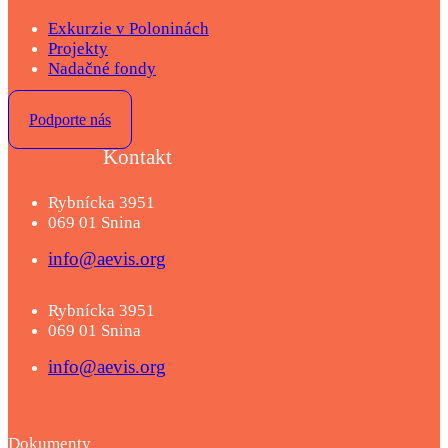
Exkurzie v Poloninách
Projekty
Nadačné fondy
Podporte nás
Kontakt
Rybnícka 3951
069 01 Snina
info@aevis.org
Rybnícka 3951
069 01 Snina
info@aevis.org
Dokumenty