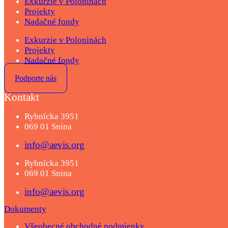
Exkurzie v Poloninách
Projekty
Nadačné fondy
Exkurzie v Poloninách
Projekty
Nadačné fondy
Podporte nás
Kontakt
Rybnícka 3951
069 01 Snina
info@aevis.org
Rybnícka 3951
069 01 Snina
info@aevis.org
Dokumenty
Všeobecné obchodné podmienky