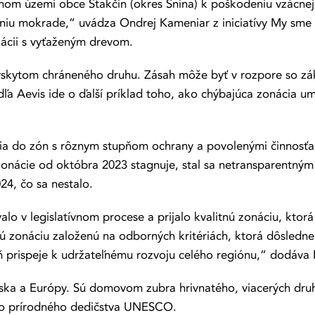
rálnom území obce Stakčín (okres Snina) k poškodeniu vzácn
niu mokrade,“ uvádza Ondrej Kameniar z iniciatívy My sme 
ácii s vyťaženým drevom.
skytom chráneného druhu. Zásah môže byť v rozpore so zák
odľa Aevis ide o ďalší príklad toho, ako chýbajúca zonácia 
a do zón s rôznym stupňom ochrany a povolenými činnosťami
 zonácie od októbra 2023 stagnuje, stal sa netransparentný
24, čo sa nestalo.
lo v legislatívnom procese a prijalo kvalitnú zonáciu, ktor
ú zonáciu založenú na odborných kritériách, ktorá dôsledne 
prispeje k udržateľnému rozvoju celého regiónu,“ dodáva 
nska a Európy. Sú domovom zubra hrivnatého, viacerých dru
ého prírodného dedičstva UNESCO.