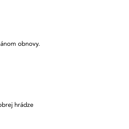
Plánom obnovy.
obrej hrádze