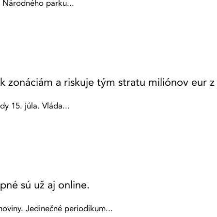
ia Národného parku...
 k zonáciám a riskuje tým stratu miliónov eur 
y 15. júla. Vláda...
né sú už aj online.
 noviny. Jedinečné periodikum...