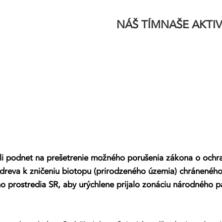
NÁŠ TÍM
NAŠE AKTIV
top chráneného bobra. Ochranári
li podnet na prešetrenie možného porušenia zákona o ochran
 dreva k zničeniu biotopu (prirodzeného územia) chránenéh
ho prostredia SR, aby urýchlene prijalo zonáciu národného p