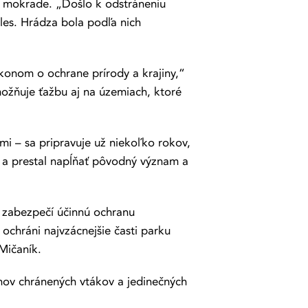
ej mokrade. „Došlo k odstráneniu
les. Hrádza bola podľa nich
onom o ochrane prírody a krajiny,“
umožňuje ťažbu aj na územiach, ktoré
 – sa pripravuje už niekoľko rokov,
m a prestal napĺňať pôvodný význam a
á zabezpečí účinnú ochranu
ochráni najvzácnejšie časti parku
Mičaník.
hov chránených vtákov a jedinečných