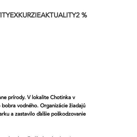
ITY
EXKURZIE
AKTUALITY
2 %
 podali podnet na
e prírody. V lokalite Chotinka v
o bobra vodného. Organizácie žiadajú
arku a zastavilo ďalšie poškodzovanie