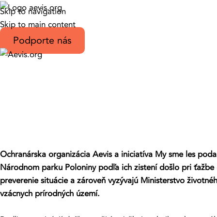
Skip to navigation
Skip to main content
Podporte nás
Tlačová správa
Ťažba v Poloninách zničila bio
prešetrenie.
12. decembra 2025
12. júna 2025
Ochranárska organizácia Aevis a iniciatíva My sme les poda
Národnom parku Poloniny podľa ich zistení došlo pri ťažbe
preverenie situácie a zároveň vyzývajú Ministerstvo životné
vzácnych prírodných území.