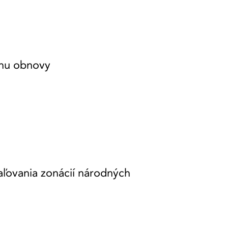
lánu obnovy
aľovania zonácií národných