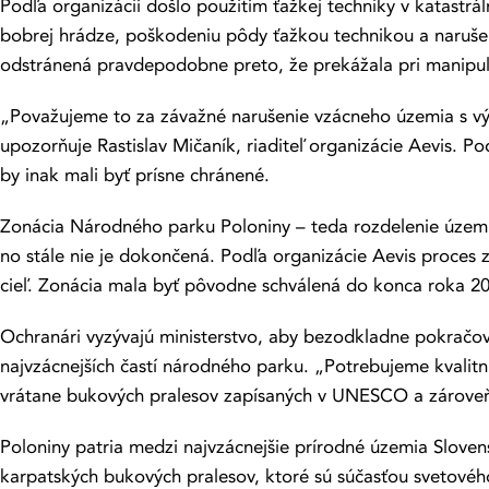
Podľa organizácií došlo použitím ťažkej techniky v katast
bobrej hrádze, poškodeniu pôdy ťažkou technikou a naruše
odstránená pravdepodobne preto, že prekážala pri manipul
„Považujeme to za závažné narušenie vzácneho územia s vý
upozorňuje Rastislav Mičaník, riaditeľ organizácie Aevis. P
by inak mali byť prísne chránené.
Zonácia Národného parku Poloniny – teda rozdelenie územi
no stále nie je dokončená. Podľa organizácie Aevis proces
cieľ. Zonácia mala byť pôvodne schválená do konca roka 20
Ochranári vyzývajú ministerstvo, aby bezodkladne pokračova
najvzácnejších častí národného parku. „Potrebujeme kvalitn
vrátane bukových pralesov zapísaných v UNESCO a zároveň 
Poloniny patria medzi najvzácnejšie prírodné územia Slove
karpatských bukových pralesov, ktoré sú súčasťou svetov