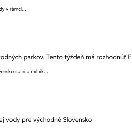
y v rámci...
národných parkov. Tento týždeň má rozhodnúť 
nsko splnilo míľnik...
nej vody pre východné Slovensko