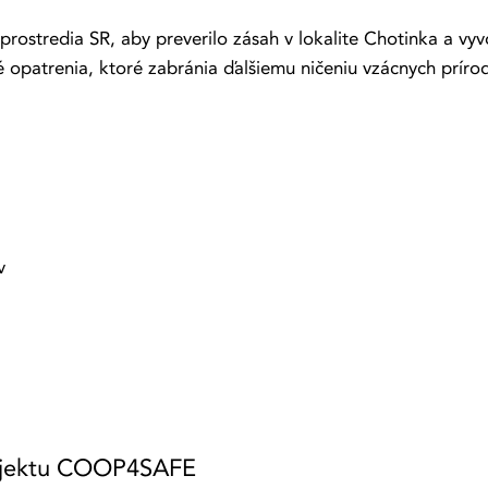
prostredia SR, aby preverilo zásah v lokalite Chotinka a v
é opatrenia, ktoré zabránia ďalšiemu ničeniu vzácnych prí
v
projektu COOP4SAFE