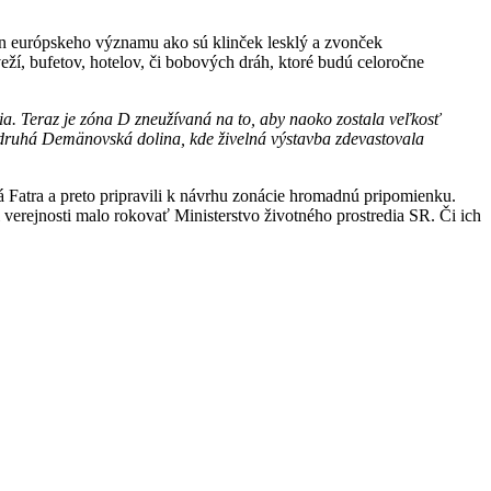
lín európskeho významu ako sú
klinček lesklý a zvonček
ží, bufetov, hotelov, či bobových dráh, ktoré budú celoročne
a. Teraz je zóna D zneužívaná na to, aby naoko zostala veľkosť
 druhá Demänovská dolina, kde živelná výstavba zdevastovala
atra a preto pripravili k návrhu zonácie hromadnú pripomienku.
verejnosti malo rokovať Ministerstvo životného prostredia SR. Či ich