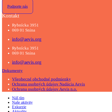
Podporte nás
Kontakt
Rybnícka 3951
069 01 Snina
info@aevis.org
Rybnícka 3951
069 01 Snina
info@aevis.org
Dokumenty
Všeobecné obchodné podmienky
Ochrana osobných údajov Nadácia Aevis
Ochrana osobných údajov Aevis n.o.
Náš tím
Naše aktivity
Exkurzie
Aktuality