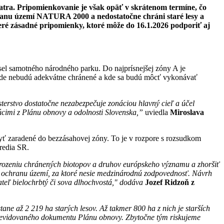
atra. Pripomienkovanie je však opäť v skrátenom termíne, čo
hranu území NATURA 2000 a nedostatočne chráni staré lesy a
eré zásadné pripomienky, ktoré môže do 16.1.2026 podporiť aj
el samotného národného parku. Do najprísnejšej zóny A je
 kde nebudú adekvátne chránené a kde sa budú môcť vykonávať
terstvo dostatočne nezabezpečuje zonáciou hlavný cieľ a účel
úcimi z Plánu obnovy a odolnosti Slovenska,”
uviedla
Miroslava
yť zaradené do bezzásahovej zóny.
To je v rozpore s rozsudkom
tredia SR.
hrozeniu chránených biotopov a druhov európskeho významu a zhoršiť
al ochranu území, za ktoré nesie medzinárodnú zodpovednosť. Návrh
ateľ bielochrbtý či sova dlhochvostá," dodáva
Jozef Ridzoň z
ane až 2 219 ha starých lesov. Až takmer 800 ha z nich je starších
om revidovaného dokumentu Plánu obnovy. Zbytočne tým riskujeme