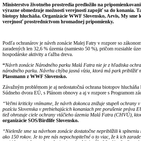
Ministerstvo životného prostredia predložilo na pripomienkovan
výrazne obmedzuje možnosti verejnosti zapojiť sa do konania. 
biotopy hlucháňa. Organizácie WWF Slovensko, Aevis, My sme les
verejnosť prostredníctvom hromadnej pripomienky.
Podľa ochranárov je návrh zonácie Malej Fatry v rozpore so zákonom
zaradených len 32,6 % územia (namiesto 50 %), pričom rozsiahle úz
hospodárske aktivity a ťažba dreva.
“
Návrh zonácie Národného parku Malá Fatra nie je z hľadiska ochrany
národného parku. Návrhu chýba jasná vízia, ktorá má park priblížiť 
Plassmann z WWF Slovensko.
Závažným problémom je aj nedostatočná ochrana biotopov hlucháňa h
Súdneho dvora EÚ, s Plánom obnovy a aj v rozpore s Programom zách
“Veľmi kriticky vnímame, že návrh dokonca znižuje stupeň ochrany 
pozíciu Slovenska v prebiehajúcich konaniach pre porušenie práva E
tiež ohrozuje ciele ochrany vtáčieho územia Malá Fatra (CHVÚ), ktor
organizácie SOS/Birdlife Slovensko.
“Nielenže sme sa návrhom zonácie dostatočne nepriblížili k splneniu 
ako 150 rokov. Je to pre nás nepochopiteľné o to viac, že k ich zar