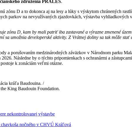
bčianskeho združenia PRALES
.
nenú zónu D a to dokonca aj na lesy a lúky s výskytom chránených rast
rnych parkov na nevyužívaných zjazdovkách, výstavba vyhliadkových ve
ruje zónu D, kam by mali patriť iba zastavané a výrazne zmenené územi
sa umožnia developerské aktivity. Z Vrátnej doliny sa tak môže stať
írody a porušovaním medzinárodných záväzkov v Národnom parku Malá F
ra 2026. Následne by o týchto pripomienkach s ochranármi a zástupcami 
 postoje k zonáciám veľmi otázne.
ácia kráľa Baudouina. /
y the King Baudouin Foundation.
vere nekontrolovanej výstavbe
ho chavkoša nočného v CHVÚ Kráľová