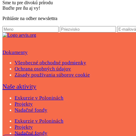
Sme tu pre divokú prírodu
Buďte pre ňu aj vy!
Prihláste na odber newslettra
Dokumenty
Všeobecné obchodné podmienky
Ochrana osobných údajov
Zásady používania súborov cookie
Naše aktivity
Exkurzie v Poloninách
Projekty
Nadačné fondy
Exkurzie v Poloninách
Projekty
Nadačné fondy