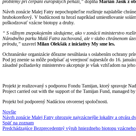
problémy pri čerpaní európskych peňazí,”
dopĺňa
Marián Jasík z o
Návrh zonácie Malej Fatry nepochopiteľne rozširuje najslabšie chrá
hrubokoreňový
. V budúcnosti tu hrozí napríklad umiestňovanie solá
poškodzovať vzácne biotopy a druhy.
“ S vážnym znepokojením sledujeme, ako v zonácii ministerstvo rozši
Národného parku Malá Fatra zachovaná, ale v slabo chránenom území 
prírodu,”
uzavrel
Milan Olekšák z iniciatívy My sme les.
Ochranárske organizácie dôrazne nesúhlasia s oslabením ochrany pr
Pod jej znenie sa môže podpísať aj verejnosť najneskôr do 16. januá
zásadné požiadavky ministerstvo akceptuje je však vzhľadom na jeho
Projekt je realizovaný s podporou Fondu Tamijan, ktorý spravuje Nad
Project carried out with the support of the Tamijan Fund, managed b
Projekt bol podporený Nadáciou otvorenej spoločnosti.
Novšie
Návrh zonácie Malej Fatry ohrozuje najvzácnejšie lokality a otvára d
Späť na zoznam
Predchádzajúce
Bezprecedentný výrub hniezdneho biotopu vzácne