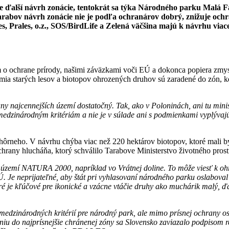
ie ďalší návrh zonácie, tentokrát sa týka Národného parku Malá F
Tarabov návrh zonácie nie je podľa ochranárov dobrý, znižuje oc
, Prales, o.z., SOS/BirdLife a Zelená väčšina majú k návrhu viac
 o ochrane prírody, našimi záväzkami voči EÚ a dokonca popiera zmys
emia starých lesov a biotopov ohrozených druhov sú zaradené do zón,
 najcennejších území dostatočný. Tak, ako v Poloninách, ani tu minis
medzinárodným kritériám a nie je v súlade ani s podmienkami vyplývaj
ôrneho. V návrhu chýba viac než 220 hektárov biotopov, ktoré mali b
rany hlucháňa, ktorý schválilo Tarabove Ministerstvo životného pros
v území NATURA 2000, napríklad vo Vrátnej doline. To môže viesť k o
Ú. Je neprijateľné, aby štát pri vyhlasovaní národného parku oslabov
é je kľúčové pre ikonické a vzácne vtáčie druhy ako muchárik malý, ď
medzinárodných kritérií pre národný park, ale mimo prísnej ochrany ost
adeniu do najprísnejšie chránenej zóny sa Slovensko zaviazalo podpis