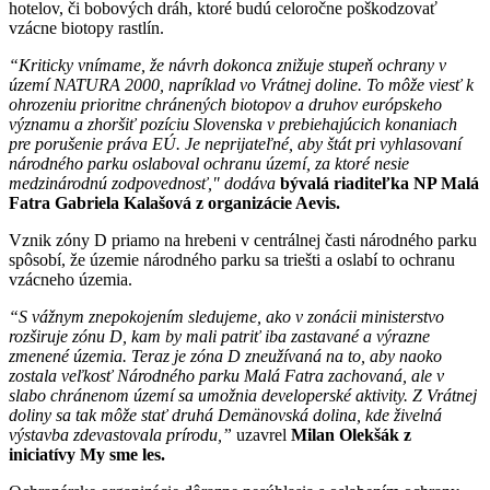
hotelov, či bobových dráh, ktoré budú celoročne poškodzovať
vzácne biotopy rastlín.
“Kriticky vnímame, že návrh dokonca znižuje stupeň ochrany v
území NATURA 2000, napríklad vo Vrátnej doline. To môže viesť k
ohrozeniu prioritne chránených biotopov a druhov európskeho
významu a zhoršiť pozíciu Slovenska v prebiehajúcich konaniach
pre porušenie práva EÚ. Je neprijateľné, aby štát pri vyhlasovaní
národného parku oslaboval ochranu území, za ktoré nesie
medzinárodnú zodpovednosť," dodáva
bývalá riaditeľka NP Malá
Fatra Gabriela Kalašová z organizácie Aevis.
Vznik zóny D priamo na hrebeni v centrálnej časti národného parku
spôsobí, že územie národného parku sa triešti a oslabí to ochranu
vzácneho územia.
“S vážnym znepokojením sledujeme, ako v zonácii ministerstvo
rozširuje zónu D, kam by mali patriť iba zastavané a výrazne
zmenené územia. Teraz je zóna D zneužívaná na to, aby naoko
zostala veľkosť Národného parku Malá Fatra zachovaná, ale v
slabo chránenom území sa umožnia developerské aktivity. Z Vrátnej
doliny sa tak môže stať druhá Demänovská dolina, kde živelná
výstavba zdevastovala prírodu,”
uzavrel
Milan Olekšák z
iniciatívy My sme les.