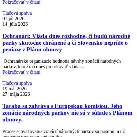
Pokračovať v čítaní
Tlačová správa
01 júl 2026
14. júla 2026
Ochranári: Vláda dnes rozhodne, či budú národné
parky skutočne chránené a či Slovensko nepríde o
peniaze z Plánu obnovy
Ochranárske organizácie hodnotia návrhy zonácii národných
parkov, ktoré má dnes prerokovať vláda....
Pokračovať v čítaní
Tlačová správa
19 máj 2026
27. mája 2026
Taraba sa zahráva s Európskou komisiou. Jeho
zonácie národných parkov nie sú v súlade s Plánom
obnovy.
Proces schvaľovania zonácií národných parkov sa posunul a už
poznáme prepracované návrhy,...