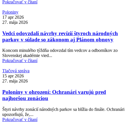
Pokračovať v čítaní
Poloniny
17 apr 2026
27. mája 2026
Vedci odovzdali návrhy revízií štyroch národných
parkov v súlade so zákonom aj Plánom obnovy
Koncom minulého týždňa odovzdal tím vedcov a odborníkov zo
Slovenskej akadémie vied...
Pokračovať v čítaní
Tlačová správa
15 apr 2026
27. mája 2026
Poloniny v ohrození: Ochranári varujú pred
najhoršou zonáciou
Štyri návrhy zonácií národných parkov sa blížia do finále. Ochranári
upozorňujú, že,...
Pokračovať v čítaní