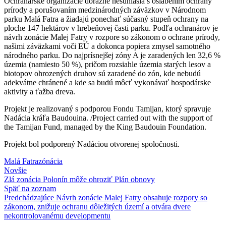
Ochranárske organizácie dôrazne nesúhlasia s oslabením ochrany
prírody a porušovaním medzinárodných záväzkov v Národnom
parku Malá Fatra a žiadajú ponechať súčasný stupeň ochrany na
ploche 147 hektárov v hrebeňovej časti parku. Podľa ochranárov je
návrh zonácie Malej Fatry v rozpore so zákonom o ochrane prírody,
našimi záväzkami voči EÚ a dokonca popiera zmysel samotného
národného parku. Do najprísnejšej zóny A je zaradených len 32,6 %
územia (namiesto 50 %), pričom rozsiahle územia starých lesov a
biotopov ohrozených druhov sú zaradené do zón, kde nebudú
adekvátne chránené a kde sa budú môcť vykonávať hospodárske
aktivity a ťažba dreva.
Projekt je realizovaný s podporou Fondu Tamijan, ktorý spravuje
Nadácia kráľa Baudouina. /
Project carried out with the support of
the Tamijan Fund, managed by the King Baudouin Foundation.
Projekt bol podporený Nadáciou otvorenej spoločnosti.
Malá Fatra
zónácia
Novšie
Zlá zonácia Polonín môže ohroziť Plán obnovy
Späť na zoznam
Predchádzajúce
Návrh zonácie Malej Fatry obsahuje rozpory so
zákonom, znižuje ochranu dôležitých území a otvára dvere
nekontrolovanému developmentu