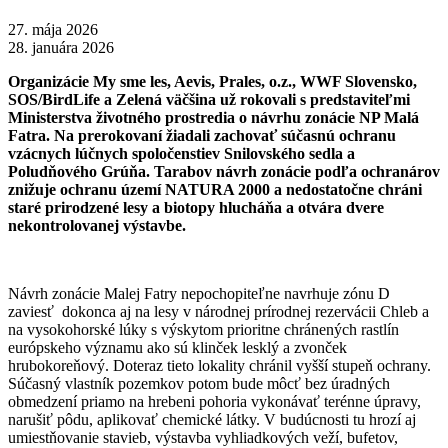
27. mája 2026
28. januára 2026
Organizácie My sme les, Aevis, Prales, o.z., WWF Slovensko,
SOS/BirdLife a Zelená väčšina už rokovali s predstaviteľmi
Ministerstva životného prostredia o návrhu zonácie NP Malá
Fatra. Na prerokovaní žiadali zachovať súčasnú ochranu
vzácnych lúčnych spoločenstiev Snilovského sedla a
Poludňového Grúňa. Tarabov návrh zonácie podľa ochranárov
znižuje ochranu území NATURA 2000 a nedostatočne chráni
staré prirodzené lesy a biotopy hlucháňa a otvára dvere
nekontrolovanej výstavbe.
Návrh zonácie Malej Fatry nepochopiteľne navrhuje zónu D
zaviesť dokonca aj na lesy v národnej prírodnej rezervácii Chleb a
na vysokohorské lúky s výskytom prioritne chránených rastlín
európskeho významu ako sú
klinček lesklý a zvonček
hrubokoreňový
. Doteraz tieto lokality chránil vyšší stupeň ochrany.
Súčasný vlastník pozemkov potom bude môcť bez úradných
obmedzení priamo na hrebeni pohoria vykonávať terénne úpravy,
narušiť pôdu, aplikovať chemické látky. V budúcnosti tu hrozí aj
umiestňovanie stavieb, výstavba vyhliadkových veží, bufetov,