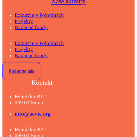
Naše aktivity
Exkurzie v Poloninách
Projekty
Nadačné fondy
Exkurzie v Poloninách
Projekty
Nadačné fondy
Podporte nás
Kontakt
Rybnícka 3951
069 01 Snina
info@aevis.org
Rybnícka 3951
069 01 Snina