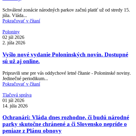
Schválené zonácie národných parkov začnú platiť už od stredy 15.
júla. Vláda...
Pokračovať v čítaní
Poloniny
02 júl 2026
2. júla 2026
Vyšlo nové vydanie Poloninských novín. Dostupné
sú už aj online.
Pripravili sme pre vás oddychové letné čítanie - Poloninské noviny.
Jedinečné periodikum...
Pokračovať v čítaní
Tlačová správa
01 júl 2026
14. júla 2026
Ochranári: Vláda dnes rozhodne, či budú národné
parky skutočne chránené a či Slovensko nepríde o
peniaze z Plánu obnovy