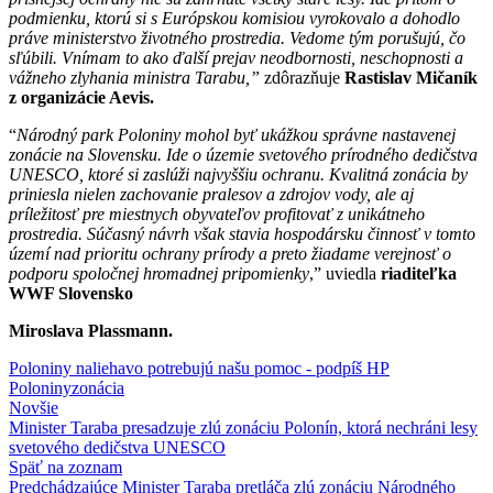
podmienku, ktorú si s Európskou komisiou vyrokovalo a dohodlo
práve ministerstvo životného prostredia. Vedome tým porušujú, čo
sľúbili. Vnímam to ako ďalší prejav neodbornosti, neschopnosti a
vážneho zlyhania ministra Tarabu,”
zdôrazňuje
Rastislav Mičaník
z organizácie Aevis.
“
Národný park Poloniny mohol byť ukážkou správne nastavenej
zonácie na Slovensku. Ide o územie svetového prírodného dedičstva
UNESCO, ktoré si zaslúži najvyššiu ochranu. Kvalitná zonácia by
priniesla nielen zachovanie pralesov a zdrojov vody, ale aj
príležitosť pre miestnych obyvateľov profitovať z unikátneho
prostredia. Súčasný návrh však stavia hospodársku činnosť v tomto
území nad prioritu ochrany prírody a preto žiadame verejnosť o
podporu spoločnej hromadnej pripomienky
,” uviedla
riaditeľka
WWF Slovensko
Miroslava Plassmann.
Poloniny naliehavo potrebujú našu pomoc - podpíš HP
Poloniny
zonácia
Novšie
Minister Taraba presadzuje zlú zonáciu Polonín, ktorá nechráni lesy
svetového dedičstva UNESCO
Späť na zoznam
Predchádzajúce
Minister Taraba pretláča zlú zonáciu Národného