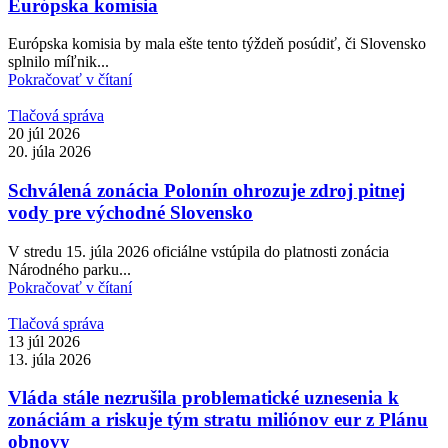
Európska komisia
Európska komisia by mala ešte tento týždeň posúdiť, či Slovensko
splnilo míľnik...
Pokračovať v čítaní
Tlačová správa
20 júl 2026
20. júla 2026
Schválená zonácia Polonín ohrozuje zdroj pitnej
vody pre východné Slovensko
V stredu 15. júla 2026 oficiálne vstúpila do platnosti zonácia
Národného parku...
Pokračovať v čítaní
Tlačová správa
13 júl 2026
13. júla 2026
Vláda stále nezrušila problematické uznesenia k
zonáciám a riskuje tým stratu miliónov eur z Plánu
obnovy