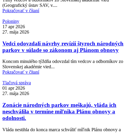
(Geografický ústav SAV, v....
Pokračovať v čítaní
Poloniny
17 apr 2026
27. mája 2026
Vedci odovzdali návrhy revízií štyroch národných
parkov v súlade so zákonom aj Plánom obnovy
Koncom minulého týždňa odovzdal tím vedcov a odborníkov zo
Slovenskej akadémie vied...
Pokračovať v čítaní
Tlačová správa
01 apr 2026
27. mája 2026
Zonácie národných parkov meškajú, vláda ich
neschválila v termíne míľnika Plánu obnovy a
odolnosti.
Vláda nestihla do konca marca schváliť míľnik Plánu obnovy a