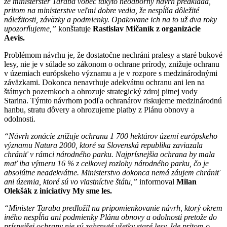
že ministerster Taraba vôbec takýto neodborný návrh predkladá,
pritom na ministerstve veľmi dobre vedia, že nespĺňa dôležité
náležitosti, záväzky a podmienky. Opakovane ich na to už dva roky
upozorňujeme,”
konštatuje
Rastislav Mičaník z organizácie
Aevis.
Problémom návrhu je, že dostatočne nechráni pralesy a staré bukové
lesy, nie je v súlade so zákonom o ochrane prírody, znižuje ochranu
v územiach európskeho významu a je v rozpore s medzinárodnými
záväzkami. Dokonca nenavrhuje adekvátnu ochranu ani len na
štátnych pozemkoch a ohrozuje strategický zdroj pitnej vody
Starina. Týmto návrhom podľa ochranárov riskujeme medzinárodnú
hanbu, stratu dôvery a ohrozujeme platby z Plánu obnovy a
odolnosti.
“Návrh zonácie znižuje ochranu 1 700 hektárov území európskeho
významu Natura 2000, ktoré sa Slovenská republika zaviazala
chrániť v rámci národného parku. Najprísnejšia ochrana by mala
mať iba výmeru 16 % z celkovej rozlohy národného parku, čo je
absolútne neadekvátne. Ministerstvo dokonca nemá záujem chrániť
ani územia, ktoré sú vo vlastníctve štátu,”
informoval
Milan
Olekšák z iniciatívy My sme les.
“Minister Taraba predložil na pripomienkovanie návrh, ktorý okrem
iného nespĺňa ani podmienky Plánu obnovy a odolnosti pretože do
prísnejšej ochrany nie sú zahrnuté všetky staré lesy. Ide pritom o