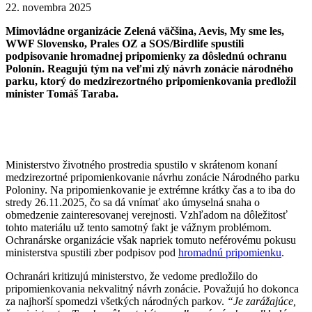
22. novembra 2025
Mimovládne organizácie Zelená väčšina, Aevis, My sme les,
WWF Slovensko, Prales OZ a SOS/Birdlife spustili
podpisovanie hromadnej pripomienky za dôslednú ochranu
Polonín. Reagujú tým na veľmi zlý návrh zonácie národného
parku, ktorý do medzirezortného pripomienkovania predložil
minister Tomáš Taraba.
Ministerstvo životného prostredia spustilo v skrátenom konaní
medzirezortné pripomienkovanie návrhu zonácie Národného parku
Poloniny. Na pripomienkovanie je extrémne krátky čas a to iba do
stredy 26.11.2025, čo sa dá vnímať ako úmyselná snaha o
obmedzenie zainteresovanej verejnosti. Vzhľadom na dôležitosť
tohto materiálu už tento samotný fakt je vážnym problémom.
Ochranárske organizácie však napriek tomuto neférovému pokusu
ministerstva spustili zber podpisov pod
hromadnú pripomienku
.
Ochranári kritizujú ministerstvo, že vedome predložilo do
pripomienkovania nekvalitný návrh zonácie. Považujú ho dokonca
za najhorší spomedzi všetkých národných parkov.
“Je zarážajúce,