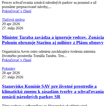
Proces schvaľovania zonácií národných parkov sa posunul a už
poznáme prepracované návrhy,...
Pokračovať v čítaní
Tlačová správa
29 apr 2026
27. mája 2026
Minister Taraba zavádza a ignoruje vedcov. Zonácia
Polonín ohrozuje Starinu aj milióny z Plánu obnovy
Organizácia Aevis ostro odmieta zavádzajúce tvrdenia ministra
životného prostredia Tomáša Tarabu. Ten...
Pokračovať v čítaní
Poloniny
28 apr 2026
27. mája 2026
Stanovisko Komisie SAV pre životné prostredie a
klimatickú zmenu k zásadám tvorby a schvaľovania
zonácií národných parkov SR
Tímy vedcov a odborníkov zo Slovenskej akadémie vied