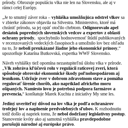
prírody. Ohrozuje populáciu vlka nie len na Slovensku, ale aj v
rámci celej Európy.
„Je to smutný záver roka
–
vyhláška umožňujúca odstrel vlkov
sa
v zbierke zákonov objavila na Silvestra. Ministerstvo, ktoré má
chrániť prírodu, sa jej opäť otočilo chrbtom.
Odignorovalo apel
desiatok popredných slovenských vedcov a expertov z oblasti
ochrany prírody
,
spochybnilo hodnovernosť štúdií publikovaných
v recenzovaných vedeckých časopisoch a umožnilo lov bez ohľadu
na to, že
neboli preukázané žiadne jeho ekonomické prínosy
,“
upozorňuje Katarína Butkovská, expertka WWF Slovensko.
Návrh vyhlášky tiež opomína nezastupiteľnú úlohu vlka v prírode.
„
Vlk zohráva kľúčovú rolu v regulácii raticovej zveri, ktorá
spôsobuje obrovské ekonomické škody poľnohospodárom aj
lesníkom. Udržuje zver v dobrom zdravotnom stave a pomáha
regulovať šírenie chorôb, ako napríklad afrického moru
ošípaných. Namiesto lovu je potrebná podpora farmárov a
prevencia,
“ konštatuje Marek Kuchta z iniciatívy My sme les.
Jediný uveriteľný dôvod na lov vlka je podľa ochranárov
trofejný lov a naplnenie predvolebných sľubov.
K rozhodnutiu
totiž došlo aj napriek tomu, že
nebol dodržaný legislatívny postup
.
Stanovenie kvóty ako aj samotná vyhláška
pravdepodobne
porušujú národné aj európske právo
.