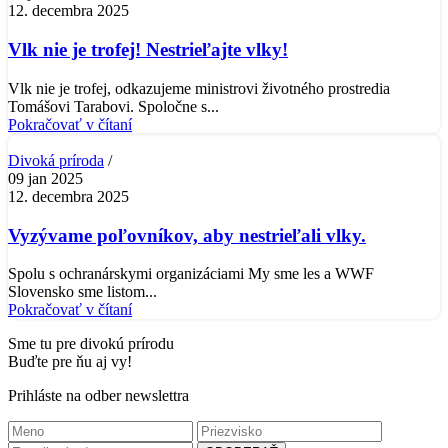
12. decembra 2025
Vlk nie je trofej! Nestrieľajte vlky!
Vlk nie je trofej, odkazujeme ministrovi životného prostredia
Tomášovi Tarabovi. Spoločne s...
Pokračovať v čítaní
Divoká príroda
09 jan 2025
12. decembra 2025
Vyzývame poľovníkov, aby nestrieľali vlky.
Spolu s ochranárskymi organizáciami My sme les a WWF
Slovensko sme listom...
Pokračovať v čítaní
Sme tu pre divokú prírodu
Buďte pre ňu aj vy!
Prihláste na odber newslettra