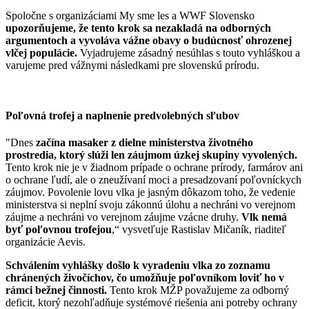
Spoločne s organizáciami My sme les a WWF Slovensko
upozorňujeme, že tento krok sa nezakladá na odborných
argumentoch a vyvoláva vážne obavy o budúcnosť ohrozenej
vlčej populácie.
Vyjadrujeme zásadný nesúhlas s touto vyhláškou a
varujeme pred vážnymi následkami pre slovenskú prírodu.
Poľovná trofej a naplnenie predvolebných sľubov
"Dnes
začína masaker z dielne ministerstva životného
prostredia, ktorý slúži len záujmom úzkej skupiny vyvolených.
Tento krok nie je v žiadnom prípade o ochrane prírody, farmárov ani
o ochrane ľudí, ale o zneužívaní moci a presadzovaní poľovníckych
záujmov. Povolenie lovu vlka je jasným dôkazom toho, že vedenie
ministerstva si neplní svoju zákonnú úlohu a nechráni vo verejnom
záujme
a nechráni vo verejnom záujme vzácne druhy.
Vlk nemá
byť poľovnou trofejou
,“ vysvetľuje Rastislav Mičaník, riaditeľ
organizácie Aevis.
Schválením vyhlášky došlo k vyradeniu vlka zo zoznamu
chránených živočíchov, čo umožňuje poľovníkom loviť
ho v
rámci bežnej činnosti.
Tento krok MŽP považujeme za odborný
deficit, ktorý nezohľadňuje systémové riešenia ani potreby ochrany