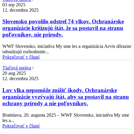
03 sep 2025
12. decembra 2025
Slovensko povolilo odstrel 74 vlkov. Ochranárske
organizácie kritizujú štát, že sa postavil na stranu
poľovníkov, nie prírody.
WWF Slovensko, iniciatíva My sme les a organizácia Aevis dôrazne
odsudzujú rozhodnutie...
Pokračovať v čítaní
Tlačová správa
20 aug 2025
12. decembra 2025
Lov vlka nepomôže znížiť škody. Ochranárske
organizácie vyzývajú štát, aby sa postavil na stranu
ochrany prírody a nie poľovníkov.
Bratislava, 20. augusta 2025 – WWF Slovensko, iniciatíva My sme
les a...
Pokračovať v čítaní