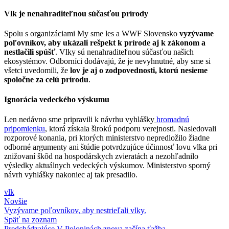
Vlk je nenahraditeľnou súčasťou prírody
Spolu s organizáciami My sme les a WWF Slovensko
vyzývame
poľovníkov, aby ukázali rešpekt k prírode aj k zákonom a
nestlačili spúšť
. Vlky sú nenahraditeľnou súčasťou našich
ekosystémov. Odborníci dodávajú, že je nevyhnutné, aby sme si
všetci uvedomili, že
lov je aj o zodpovednosti, ktorú nesieme
spoločne za celú prírodu
.
Ignorácia vedeckého výskumu
Len nedávno sme pripravili k návrhu vyhlášky
hromadnú
pripomienku
, ktorá získala širokú podporu verejnosti. Nasledovali
rozporové konania, pri ktorých ministerstvo nepredložilo žiadne
odborné argumenty ani štúdie potvrdzujúce účinnosť lovu vlka pri
znižovaní škôd na hospodárskych zvieratách a nezohľadnilo
výsledky aktuálnych vedeckých výskumov. Ministerstvo sporný
návrh vyhlášky nakoniec aj tak presadilo.
vlk
Novšie
Vyzývame poľovníkov, aby nestrieľali vlky.
Späť na zoznam
Predchádzajúce
V Poloninách znova začína ťažba