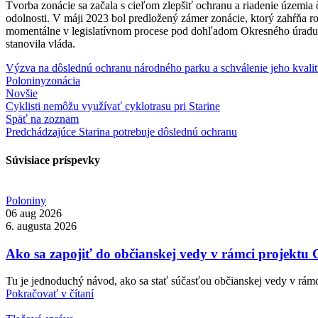
Tvorba zonácie sa začala s cieľom zlepšiť ochranu a riadenie územi
odolnosti. V máji 2023 bol predložený zámer zonácie, ktorý zahŕňa ro
momentálne v legislatívnom procese pod dohľadom Okresného úradu P
stanovila vláda.
Výzva na dôslednú ochranu národného parku a schválenie jeho kvalit
Poloniny
zonácia
Novšie
Cyklisti nemôžu využívať cyklotrasu pri Starine
Späť na zoznam
Predchádzajúce
Starina potrebuje dôslednú ochranu
Súvisiace príspevky
Poloniny
06 aug 2026
6. augusta 2026
Ako sa zapojiť do občianskej vedy v rámci projek
Tu je jednoduchý návod, ako sa stať súčasťou občianskej vedy v rámci
Pokračovať v čítaní