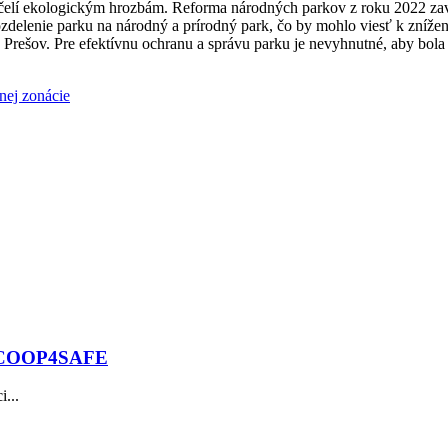
a čelí ekologickým hrozbám. Reforma národných parkov z roku 2022 zav
zdelenie parku na národný a prírodný park, čo by mohlo viesť k znížen
rešov. Pre efektívnu ochranu a správu parku je nevyhnutné, aby bola 
nej zonácie
tu COOP4SAFE
...