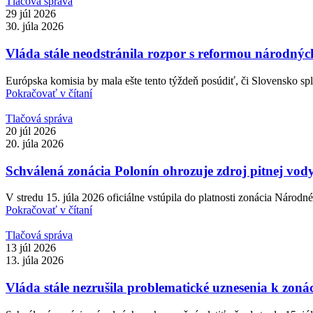
Tlačová správa
29 júl 2026
30. júla 2026
Vláda stále neodstránila rozpor s reformou národn
Európska komisia by mala ešte tento týždeň posúdiť, či Slovensko spl
Pokračovať v čítaní
Tlačová správa
20 júl 2026
20. júla 2026
Schválená zonácia Polonín ohrozuje zdroj pitnej vod
V stredu 15. júla 2026 oficiálne vstúpila do platnosti zonácia Národné
Pokračovať v čítaní
Tlačová správa
13 júl 2026
13. júla 2026
Vláda stále nezrušila problematické uznesenia k zoná