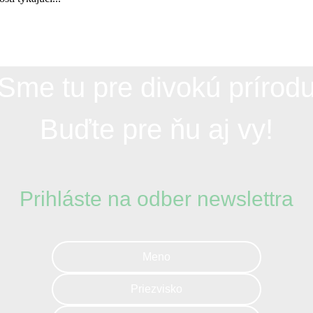
Sme tu pre divokú prírod
Buďte pre ňu aj vy!
Prihláste na odber newslettra