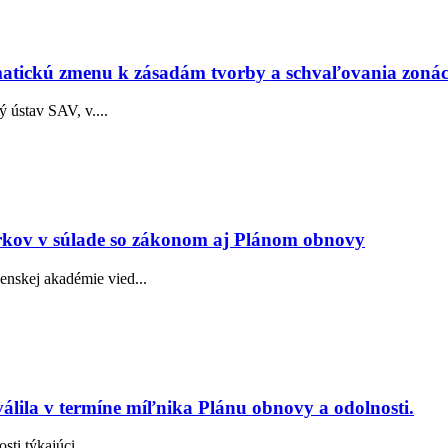
imatickú zmenu k zásadám tvorby a schvaľovania zoná
 ústav SAV, v....
arkov v súlade so zákonom aj Plánom obnovy
nskej akadémie vied...
lila v termíne míľnika Plánu obnovy a odolnosti.
ti týkajúci...