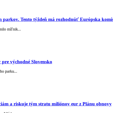
ých parkov. Tento týždeň má rozhodnúť Európska komi
nilo míľnik...
y pre východné Slovensko
ho parku...
ciám a riskuje tým stratu miliónov eur z Plánu obnovy