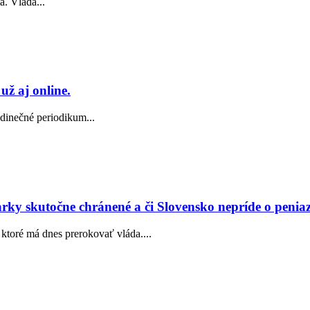
a. Vláda...
už aj online.
edinečné periodikum...
rky skutočne chránené a či Slovensko nepríde o penia
ktoré má dnes prerokovať vláda....