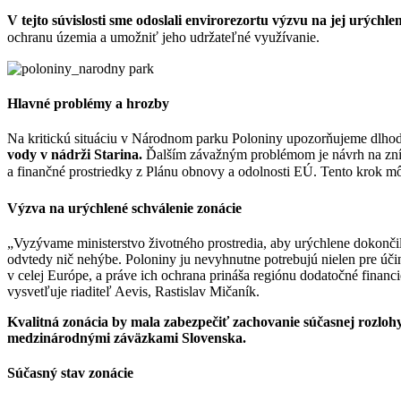
V tejto súvislosti sme odoslali envirorezortu výzvu na jej urýchl
ochranu územia a umožniť jeho udržateľné využívanie.
Hlavné problémy a hrozby
Na kritickú situáciu v Národnom parku Poloniny upozorňujeme dlho
vody v nádrži Starina.
Ďalším závažným problémom je návrh na zníž
a finančné prostriedky z Plánu obnovy a odolnosti EÚ. Tento krok m
Výzva na urýchlené schválenie zonácie
„
Vyzývame ministerstvo životného prostredia, aby urýchlene dokonči
odvtedy nič nehýbe. Poloniny ju nevyhnutne potrebujú nielen pre úči
v celej Európe, a práve ich ochrana prináša regiónu dodatočné financ
vysvetľuje
riaditeľ Aevis, Rastislav Mičaník.
Kvalitná zonácia
by mala zabezpečiť zachovanie súčasnej rozlohy
medzinárodnými záväzkami Slovenska.
Súčasný stav zonácie