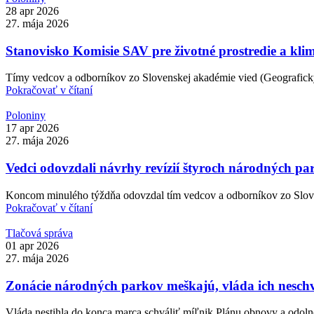
28 apr 2026
27. mája 2026
Stanovisko Komisie SAV pre životné prostredie a kl
Tímy vedcov a odborníkov zo Slovenskej akadémie vied (Geografický
Pokračovať v čítaní
Poloniny
17 apr 2026
27. mája 2026
Vedci odovzdali návrhy revízií štyroch národných p
Koncom minulého týždňa odovzdal tím vedcov a odborníkov zo Slove
Pokračovať v čítaní
Tlačová správa
01 apr 2026
27. mája 2026
Zonácie národných parkov meškajú, vláda ich neschvá
Vláda nestihla do konca marca schváliť míľnik Plánu obnovy a odolnos