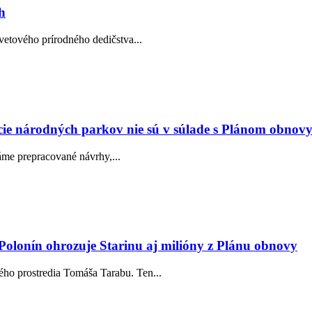
h
etového prírodného dedičstva...
ie národných parkov nie sú v súlade s Plánom obnovy
me prepracované návrhy,...
Polonín ohrozuje Starinu aj milióny z Plánu obnovy
ého prostredia Tomáša Tarabu. Ten...