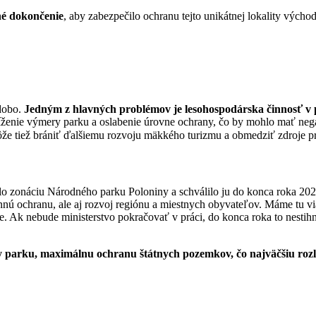
ené dokončenie
, aby zabezpečilo ochranu tejto unikátnej lokality výcho
dobo.
Jedným z hlavných problémov je lesohospodárska činnosť v pa
enie výmery parku a oslabenie úrovne ochrany, čo by mohlo mať neg
ôže tiež brániť ďalšiemu rozvoju mäkkého turizmu a obmedziť zdroje p
lo zonáciu Národného parku Poloniny a schválilo ju do konca roka 202
nnú ochranu, ale aj rozvoj regiónu a miestnych obyvateľov. Máme tu vi
ie. Ak nebude ministerstvo pokračovať v práci, do konca roka to nesti
 parku, maximálnu ochranu štátnych pozemkov, čo najväčšiu rozloh