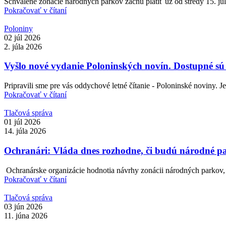
Schválené zonácie národných parkov začnú platiť už od stredy 15. júl
Pokračovať v čítaní
Poloniny
02 júl 2026
2. júla 2026
Vyšlo nové vydanie Poloninských novín. Dostupné sú 
Pripravili sme pre vás oddychové letné čítanie - Poloninské noviny. J
Pokračovať v čítaní
Tlačová správa
01 júl 2026
14. júla 2026
Ochranári: Vláda dnes rozhodne, či budú národné pa
Ochranárske organizácie hodnotia návrhy zonácii národných parkov, 
Pokračovať v čítaní
Tlačová správa
03 jún 2026
11. júna 2026