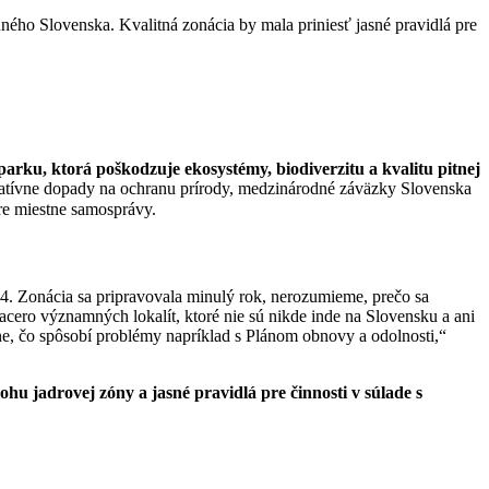
dného Slovenska. Kvalitná zonácia by mala priniesť jasné pravidlá pre
rku, ktorá poškodzuje ekosystémy, biodiverzitu a kvalitu pitnej
atívne dopady na ochranu prírody, medzinárodné záväzky Slovenska
re miestne samosprávy.
4. Zonácia sa pripravovala minulý rok, nerozumieme, prečo sa
acero významných lokalít, ktoré nie sú nikde inde na Slovensku a ani
hne, čo spôsobí problémy napríklad s Plánom obnovy a odolnosti,
“
u jadrovej zóny a jasné pravidlá pre činnosti v súlade s