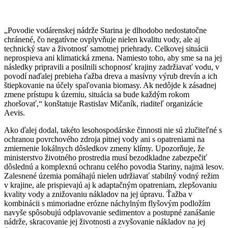
„
Povodie vodárenskej nádrže Starina je dlhodobo nedostatočne
chránené, čo negatívne ovplyvňuje nielen kvalitu vody, ale aj
technický stav a životnosť samotnej priehrady. Celkovej situácii
neprospieva ani klimatická zmena. Namiesto toho, aby sme sa na jej
následky pripravili a posilnili schopnosť krajiny zadržiavať vodu, v
povodí naďalej prebieha ťažba dreva a masívny výrub drevín a ich
štiepkovanie na účely spaľovania biomasy. Ak nedôjde k zásadnej
zmene prístupu k územiu, situácia sa bude každým rokom
zhoršovať,
“
konštatuje Rastislav Mičaník, riaditeľ organizácie
Aevis.
Ako ďalej dodal, takéto lesohospodárske činnosti nie sú zlučiteľné s
ochranou povrchového zdroja pitnej vody ani s opatreniami na
zmiernenie lokálnych dôsledkov zmeny klímy. Upozorňuje, že
ministerstvo životného prostredia musí bezodkladne zabezpečiť
dôslednú a komplexnú ochranu celého povodia Stariny, najmä lesov.
Zalesnené územia pomáhajú nielen udržiavať stabilný vodný režim
v krajine, ale prispievajú aj k adaptačným opatreniam, zlepšovaniu
kvality vody a znižovaniu nákladov na jej úpravu. Ťažba v
kombinácii s mimoriadne erózne náchylným flyšovým podložím
navyše spôsobujú odplavovanie sedimentov a postupné zanášanie
nádrže, skracovanie jej životnosti a zvyšovanie nákladov na jej