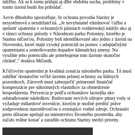
údržbu. Ak sa k tomu pridajú aj dlhé obdobia sucha, problémy v
tomto území budú iba pribúdať.
Aevis dlhodobo upozorňuje, že ochrana povodia Stariny je
nesystémová a neudržateľná.
„
Je nevyhnutné eliminovať ťažbu a
sprísniť opatrenia v ochranných pásmach vodárenskej nádrže ako aj
v rámci ochrany prírody v Národnom parku Poloniny, ktorého je
Starina súčasťou. Poloniny boli identifikované ako jedno z území na
Slovensku, ktoré majú vysoký potenciál na pomoc s adaptačnými
opatreniami a zmierňovaním dopadov klimatickej zmeny. Na
využitie jeho potenciálu ale potrebujeme toto územie skutočne
chrániť,
“
dodáva Mičaník.
Kľúčovým opatrením je kvalitná zonácia národného parku. Tá musí
zahŕňať dostatočne veľké územia prísnej ochrany na štátnych
pozemkoch. Zároveň musí zabezpečiť primerané finančné
kompenzácie pre súkromných vlastníkov za obmedzenie
hospodárenia. Prevencia je podľa ochranárov lacnejšia ako
odstraňovanie následkov. Budovanie nových zdrojov pitnej vody si
vyžaduje miliardové investície, ktorým je možné predísť práve
zodpovednou starostlivosťou o existujúce vodné zdroje. Ochranári
preto dôrazne apelujú na ministerstvo životného prostredia, aby
začalo reálne konať a zaradilo ochranu Stariny medzi priority.