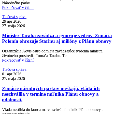
Národného parku...
Pokračovať v čítaní
Tlačová správa
29 apr 2026
27. mája 2026
Minister Taraba zavádza a ignoruje vedcov. Zonácia
Polonín ohrozuje Starinu aj milióny z Plánu obnovy
Organizácia Aevis ostro odmieta zavádzajúce tvrdenia ministra
životného prostredia Tomáša Tarabu. Ten...
Pokračovať v čítaní
Tlačová správa
01 apr 2026
27. mája 2026
Zonácie národných parkov meškajú, vláda ich
neschválila v termíne míľnika Plánu obnovy a
odolnosti.
Vláda nestihla do konca marca schváliť míľnik Plánu obnovy a