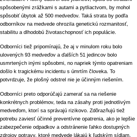
spôsobenými zrážkami s autami a pytliactvom, by mohol
spôsobiť úbytok až 500 medveďov. Taká strata by podľa
odborníkov na medvede ohrozila genetickú rozmanitosť,
stabilitu a dlhodobú životaschopnosť ich populácie.
Odborníci tiež pripomínajú, že aj v minulom roku bolo
ulovených 93 medveďov a ďalších 51 jedincov bolo
usmrtených inými spôsobmi, no napriek týmto opatreniam
došlo k tragickému incidentu s úmrtím človeka. To
potvrdzuje, že plošný odstrel nie je účinným riešením.
Odborníci preto odporúčajú zamerať sa na riešenie
konkrétnych problémov, teda na zásahy proti jednotlivým
medveďom, ktorí sa správajú rizikovo. Zdôrazňujú tiež
potrebu zaviesť účinné preventívne opatrenia, ako je lepšie
zabezpečenie odpadkov a odstránenie ľahko dostupných
zdrojov potravy, ktoré medvede lákajú k ľudským sídlam.