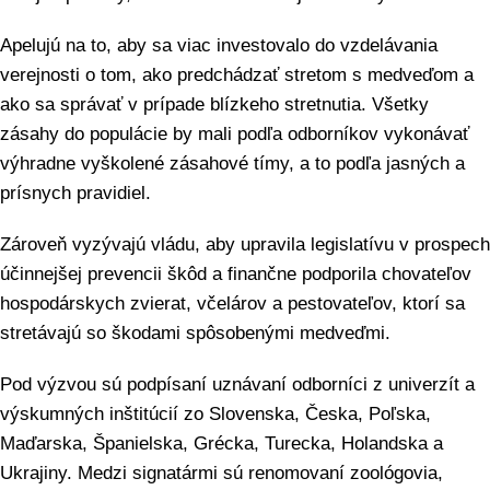
Apelujú na to, aby sa viac investovalo do vzdelávania
verejnosti o tom, ako predchádzať stretom s medveďom a
ako sa správať v prípade blízkeho stretnutia. Všetky
zásahy do populácie by mali podľa odborníkov vykonávať
výhradne vyškolené zásahové tímy, a to podľa jasných a
prísnych pravidiel.
Zároveň vyzývajú vládu, aby upravila legislatívu v prospech
účinnejšej prevencii škôd a finančne podporila chovateľov
hospodárskych zvierat, včelárov a pestovateľov, ktorí sa
stretávajú so škodami spôsobenými medveďmi.
Pod výzvou sú podpísaní uznávaní odborníci z univerzít a
výskumných inštitúcií zo Slovenska, Česka, Poľska,
Maďarska, Španielska, Grécka, Turecka, Holandska a
Ukrajiny. Medzi signatármi sú renomovaní zoológovia,