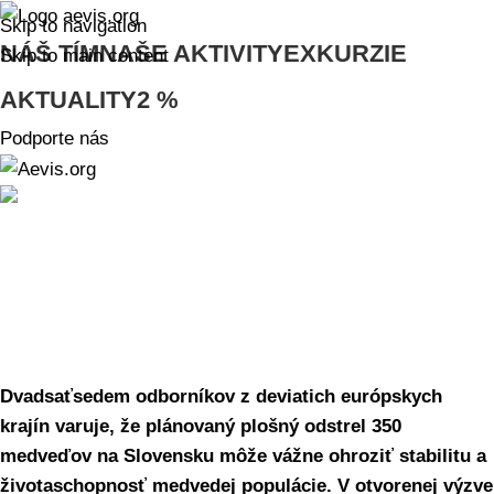
Skip to navigation
NÁŠ TÍM
NAŠE AKTIVITY
EXKURZIE
Skip to main content
AKTUALITY
2 %
Podporte nás
Tlačová správa
Zastavte plošný odstrel
medveďov – vyzývajú odborníci
12. decembra 2025
2. mája 2025
Dvadsaťsedem odborníkov z deviatich európskych
krajín varuje, že plánovaný plošný odstrel 350
medveďov na Slovensku môže vážne ohroziť stabilitu a
životaschopnosť medvedej populácie. V otvorenej výzve