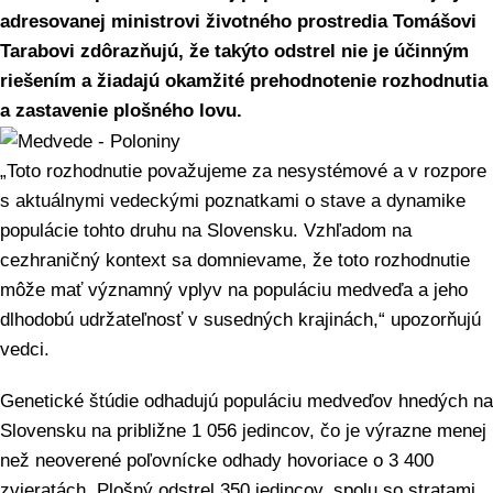
adresovanej ministrovi životného prostredia Tomášovi
Tarabovi zdôrazňujú, že takýto odstrel nie je účinným
riešením a žiadajú okamžité prehodnotenie rozhodnutia
a zastavenie plošného lovu.
„Toto rozhodnutie považujeme za nesystémové a v rozpore
s aktuálnymi vedeckými poznatkami o stave a dynamike
populácie tohto druhu na Slovensku. Vzhľadom na
cezhraničný kontext sa domnievame, že toto rozhodnutie
môže mať významný vplyv na populáciu medveďa a jeho
dlhodobú udržateľnosť v susedných krajinách,“ upozorňujú
vedci.
Genetické štúdie odhadujú populáciu medveďov hnedých na
Slovensku na približne 1 056 jedincov, čo je výrazne menej
než neoverené poľovnícke odhady hovoriace o 3 400
zvieratách. Plošný odstrel 350 jedincov, spolu so stratami